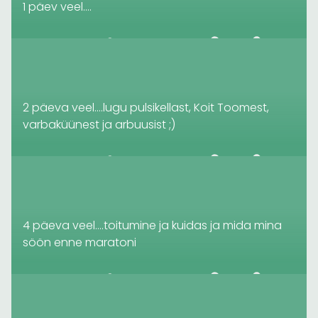
1 päev veel….
2 päeva veel….lugu pulsikellast, Koit Toomest,
varbaküünest ja arbuusist ;)
4 päeva veel….toitumine ja kuidas ja mida mina
söön enne maratoni