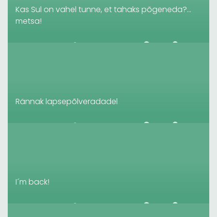
Kas Sul on vahel tunne, et tahaks põgeneda?…
metsa!
Rännak lapsepõlveradadel
I´m back!