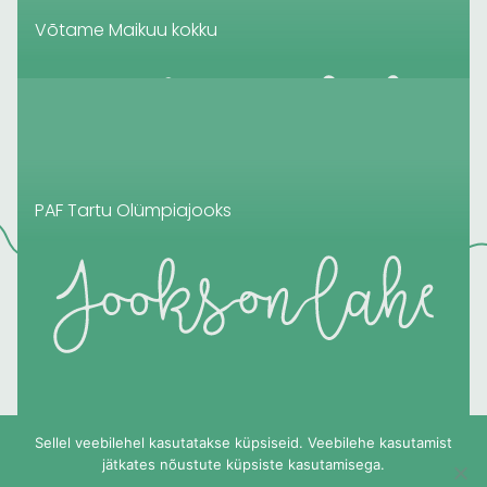
Võtame Maikuu kokku
PAF Tartu Olümpiajooks
Eelmine
1
2
3
4
5
6
7
8
9
10
11
12
Järgmine
Sellel veebilehel kasutatakse küpsiseid. Veebilehe kasutamist
jätkates nõustute küpsiste kasutamisega.