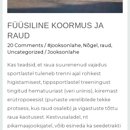
FÜÜSILINE KOORMUS JA
RAUD
20 Comments
/
#jooksonlahe
,
Nõgel
,
raud
,
Uncategorized
/
Jooksonlahe
Kas teadsid, et raua suurenenud vajadus
sportlastel tuleneb trenni ajal rohkest
higistamisest, tippsportlastel treeningust
tingitud hematuuriast (veri uriinis), kiiremast
erütropoeesist (punaste vereliblede tekke
protsess, kus raud osaleb) ja vigastuste tõttu
raua kaotusest. Kestvusaladel, nt
pikamaajooksjatel, võib esineda ka seedetrakti