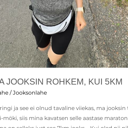
A JOOKSIN ROHKEM, KUI 5KM
ahe
/
Jooksonlahe
ingi ja see ei olnud tavaline viiekas, ma jooksin
-möki, siis mina kavatsen selle aastase maratoni