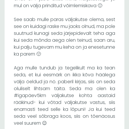
mul on välja prinditud võimlemiskava 🙂
See saab mulle paras väljakutse olema, sest
see on kuidagi raske mu jaoks olnud, ma pole
suutnud kunagi seda järjepidevalt teha aga
kui seda mõnda aega olen teinud, saan aru,
kui palju tugevam mu keha on ja enesetunne
ka parem 🙂
Aga mulle tundub ja tegelikult ma ka tean
seda, et kui eesmärk on ikka kõva häälega
välja öeldud ja nö. paberil kirjas, siis on seda
oluliselt lihtsam täita. Seda ma olen ka
#igapäev5km väljakutse kohta aastaid
rääkinud- kui võtad väljakutse vastus, siis
enamasti teed selle ka lõpuni! Ja kui teed
seda veel sõbraga koos, siis on tõenäosus
veel suurem 😉