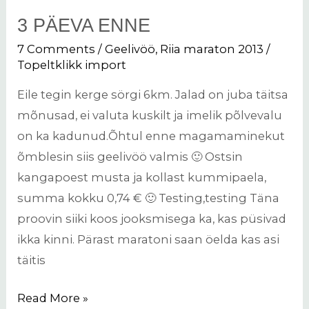
3 PÄEVA ENNE
3
päeva
7 Comments
/
Geelivöö
,
Riia maraton 2013
/
enne
Topeltklikk import
Eile tegin kerge sörgi 6km. Jalad on juba täitsa
mõnusad, ei valuta kuskilt ja imelik põlvevalu
on ka kadunud.Õhtul enne magamaminekut
õmblesin siis geelivöö valmis 🙂 Ostsin
kangapoest musta ja kollast kummipaela,
summa kokku 0,74 € 🙂 Testing,testing Täna
proovin siiki koos jooksmisega ka, kas püsivad
ikka kinni. Pärast maratoni saan öelda kas asi
täitis
Read More »