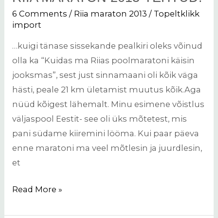
maraton
6 Comments
/
Riia maraton 2013
/
Topeltklikk
2013-
import
tehtud!
…kuigi tänase sissekande pealkiri oleks võinud
olla ka “Kuidas ma Riias poolmaratoni käisin
jooksmas”, sest just sinnamaani oli kõik väga
hästi, peale 21 km ületamist muutus kõik.Aga
nüüd kõigest lähemalt. Minu esimene võistlus
väljaspool Eestit- see oli üks mõtetest, mis
pani südame kiiremini lööma. Kui paar päeva
enne maratoni ma veel mõtlesin ja juurdlesin,
et
Read More »