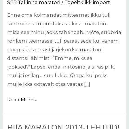
SEB Tallinna maraton
/
Topeltklikk import
t
Enne oma kolmandat mitteametlikku tuli
o
tahtmine suu puhtaks rääkida- maraton-
n
mida see minu jaoks tähendab…Mõte, süübida
rohkem teemasse, tuli pärast seda kui vanem
poeg küsis pärast järjekordse maratoni
distantsi läbimist : “Emme, miks sa
jooksed?”Lapsel endal nii tõsine ja siiras pilk,
mul jäi esilagu suu lukku 🙂 aga kui poiss
mulle ikka ootavalt otsa vaatas […]
Read More »
RIIA MARATON 2013-TEHTUD!
Riia