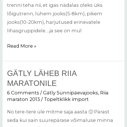
trenni teha nii, et igas nädalas oleks üks
lõigutrenn, lühem jooks(5-8km), pikem
jooks(10-20km), harjutused erinevatele
lihasgruppidele….ja see on mul
Read More »
GÄTLY LÄHEB RIIA
Gätly
läheb
MARATONILE
Riia
6 Comments
/
Gätly Sünnipäevajooks
,
Riia
Maratonile
maraton 2013
/
Topeltklikk import
No tere-tere üle mitme saja aasta 🙂 Pärast
seda kui sain suurepärase võimaluse minna