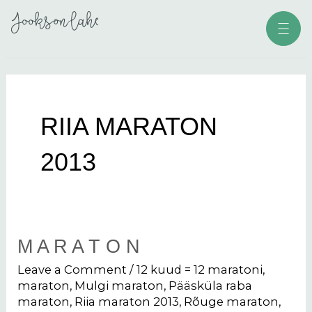
Skip
Men
to
content
RIIA MARATON
2013
M A R A T O N
M
a
Leave a Comment
/
12 kuud = 12 maratoni
,
r
maraton
,
Mulgi maraton
,
Pääsküla raba
maraton
,
Riia maraton 2013
,
Rõuge maraton
,
a