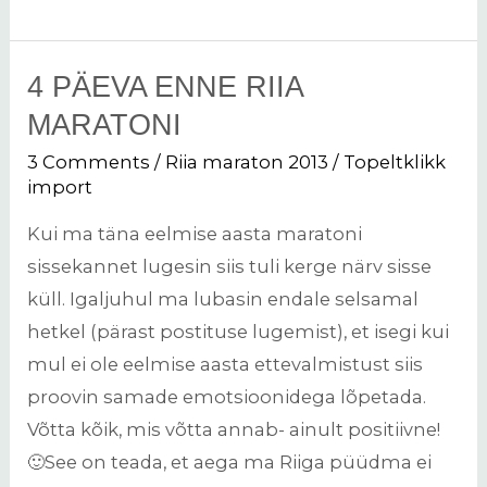
4 PÄEVA ENNE RIIA
4
päeva
MARATONI
enne
3 Comments
/
Riia maraton 2013
/
Topeltklikk
Riia
import
maratoni
Kui ma täna eelmise aasta maratoni
sissekannet lugesin siis tuli kerge närv sisse
küll. Igaljuhul ma lubasin endale selsamal
hetkel (pärast postituse lugemist), et isegi kui
mul ei ole eelmise aasta ettevalmistust siis
proovin samade emotsioonidega lõpetada.
Võtta kõik, mis võtta annab- ainult positiivne!
🙂See on teada, et aega ma Riiga püüdma ei