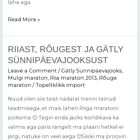
lähe aga
Read More »
RIIAST, RÕUGEST JA GÄTLY
Riiast,
Rõugest
SÜNNIPÄEVAJOOKSUST
ja
Leave a Comment
/
Gätly Sünnipäevajooks
,
Gätly
Mulgi maraton
,
Riia maraton 2013
,
Rõuge
maraton
/
Topeltklikk import
sünnipäevajooksust
Nüüd olen siis teist nädalat trenni teinud
teadmisega, et mais lähen Riiga maratoni
jooksma 🙂 Tegin enda jaoks kondikava ka
valmis aga päris rangelt ma plaani hetkel ei
järgi, natuke on veel aega 🙂Siiski ma proovin