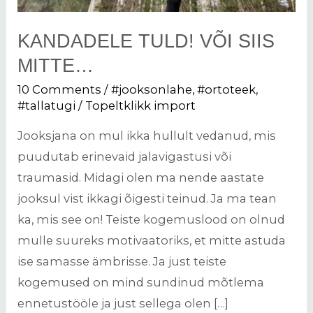
KANDADELE TULD! VÕI SIIS
MITTE…
10 Comments
/
#jooksonlahe
,
#ortoteek
,
#tallatugi
/
Topeltklikk import
Jooksjana on mul ikka hullult vedanud, mis
puudutab erinevaid jalavigastusi või
traumasid. Midagi olen ma nende aastate
jooksul vist ikkagi õigesti teinud. Ja ma tean
ka, mis see on! Teiste kogemuslood on olnud
mulle suureks motivaatoriks, et mitte astuda
ise samasse ämbrisse. Ja just teiste
kogemused on mind sundinud mõtlema
ennetustööle ja just sellega olen […]