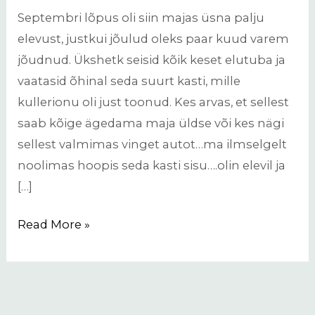
on
Septembri lõpus oli siin majas üsna palju
Thule
elevust, justkui jõulud oleks paar kuud varem
Urban
jõudnud. Ükshetk seisid kõik keset elutuba ja
Glide
vaatasid õhinal seda suurt kasti, mille
2
kullerionu oli just toonud. Kes arvas, et sellest
saab kõige ägedama maja üldse või kes nägi
sellest valmimas vinget autot…ma ilmselgelt
noolimas hoopis seda kasti sisu….olin elevil ja
[…]
Read More »