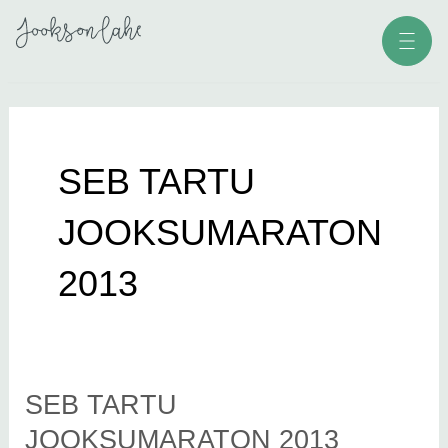
Skip
Men
to
content
SEB TARTU
JOOKSUMARATON
2013
SEB TARTU
SEB
Tartu
JOOKSUMARATON 2013