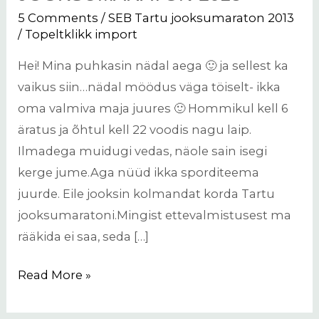
jooksumaraton
5 Comments
/
SEB Tartu jooksumaraton 2013
2013
/
Topeltklikk import
Hei! Mina puhkasin nädal aega 🙂 ja sellest ka
vaikus siin…nädal möödus väga töiselt- ikka
oma valmiva maja juures 🙂 Hommikul kell 6
äratus ja õhtul kell 22 voodis nagu laip.
Ilmadega muidugi vedas, näole sain isegi
kerge jume.Aga nüüd ikka sporditeema
juurde. Eile jooksin kolmandat korda Tartu
jooksumaratoni.Mingist ettevalmistusest ma
rääkida ei saa, seda […]
Read More »