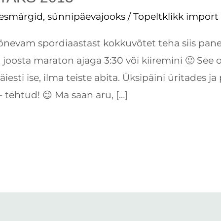
eesmärgid
,
sünnipäevajooks
/
Topeltklikk import
 põnevam spordiaastast kokkuvõtet teha siis pa
osta maraton ajaga 3:30 või kiiremini 🙂 See ole
esti ise, ilma teiste abita. Üksipäini üritades ja 
i- tehtud! 😉 Ma saan aru, […]