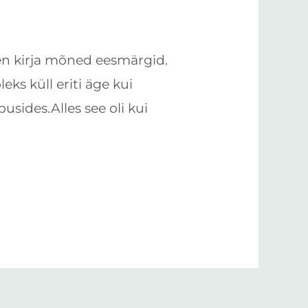
nen kirja mõned eesmärgid.
ks küll eriti äge kui
pusides.Alles see oli kui