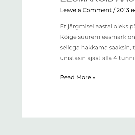
aastaks
Leave a Comment
/
2013 
2013
Et järgmisel aastal oleks
Kõige suurem eesmärk on jo
sellega hakkama saaksin, täi
unistasin ajast alla 4 tunn
Read More »