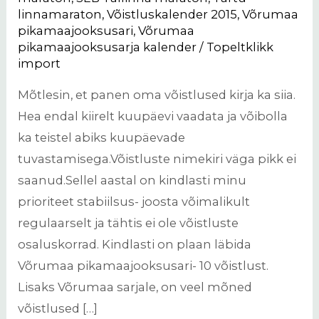
linnamaraton
,
Võistluskalender 2015
,
Võrumaa
pikamaajooksusari
,
Võrumaa
pikamaajooksusarja kalender
/
Topeltklikk
import
Mõtlesin, et panen oma võistlused kirja ka siia.
Hea endal kiirelt kuupäevi vaadata ja võibolla
ka teistel abiks kuupäevade
tuvastamisega.Võistluste nimekiri väga pikk ei
saanud.Sellel aastal on kindlasti minu
prioriteet stabiilsus- joosta võimalikult
regulaarselt ja tähtis ei ole võistluste
osaluskorrad. Kindlasti on plaan läbida
Võrumaa pikamaajooksusari- 10 võistlust.
Lisaks Võrumaa sarjale, on veel mõned
võistlused […]