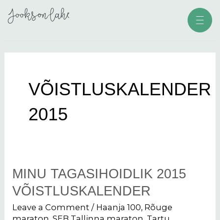
Skip
Men
to
content
VÕISTLUSKALENDER
2015
MINU TAGASIHOIDLIK 2015
Minu
tagasihoidlik
VÕISTLUSKALENDER
2015
Leave a Comment
/
Haanja 100
,
Rõuge
võistluskalender
maraton
,
SEB Tallinna maraton
,
Tartu