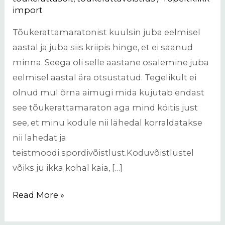
import
Tõukerattamaratonist kuulsin juba eelmisel
aastal ja juba siis kriipis hinge, et ei saanud
minna. Seega oli selle aastane osalemine juba
eelmisel aastal ära otsustatud. Tegelikult ei
olnud mul õrna aimugi mida kujutab endast
see tõukerattamaraton aga mind köitis just
see, et minu kodule nii lähedal korraldatakse
nii lahedat ja
teistmoodi spordivõistlust.Koduvõistlustel
võiks ju ikka kohal käia, […]
Read More »