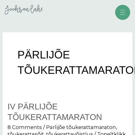
Skip
Men
to
content
PÄRLIJÕE
TÕUKERATTAMARATO
IV PÄRLIJÕE
IV
Pärlijõe
TÕUKERATTAMARATON
tõukerattamaraton
8 Comments
/
Pärlijõe tõukerattamaraton
,
tõukerattasõit
,
tõukerattavõistlus
/
Topeltklikk