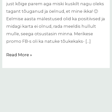
just kõige parem aga miski kuskilt nagu oleks
tagant tõuganud ja öelnud, et mine ikka! 🙂
Eelmise aasta mälestused olid ka positiivsed ja
midagi karta ei olnud, rada meeldis hullult
mulle, seega otsustasin minna. Merikese
promo FB-s oli ka natuke tõukekaks- […]
Read More »