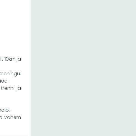
t 10km ja
treeningu.
ada.
trenni ja
halb….
ega vähem