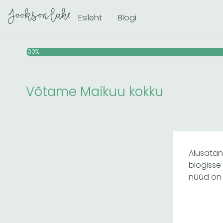
Skip
Esileht
Blogi
to
content
100%
Võtame Maikuu kokku
Alusata
blogisse
nüüd on 