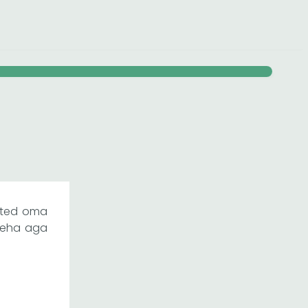
tted oma
 teha aga