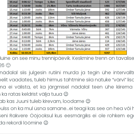
luine on see minu trennipäevik. Keskmine trenn on tavalisel
26 🙂
nädalal siis julgesin rutiini murda ja tegin ühe intervall
lit vaadates, tuleb hirmus tahtmine siia natuke “värvi” lis
a ei välista, et ka järgmisel nädalal teen ühe kiirema 
ka ratas keldrist välja tuua 😉
tab kas Juuni tuleb kirevam, loodame 😉
pulss on ka mul üsna sarnane…ei teagi kas see on hea või 
eni Rakvere Ööjooksul kus eesmärgiks ei ole rohkem 
nda rekordi löömine 😉