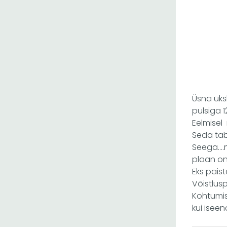
Üsna üks
pulsiga 1
Eelmisel 
Seda tabe
Seega….m
plaan on 
Eks pais
Võistlus
Kohtumis
kui isee