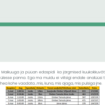
n Maikuuga ja püüan edaspidi ka järgmised kuukokkuvõ
 ülesse panna. Ega ma muidu ei viitsigi endale analüüsi
hea kohe vaadata…mis, kuna, mis ajaga, mis pulsiga jne.