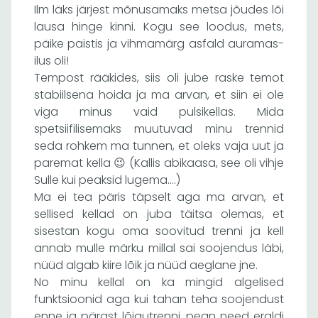
Ilm läks järjest mõnusamaks metsa jõudes lõi
lausa hinge kinni. Kogu see loodus, mets,
päike paistis ja vihmamärg asfald auramas-
ilus oli!
Tempost rääkides, siis oli jube raske temot
stabiilsena hoida ja ma arvan, et siin ei ole
viga minus vaid pulsikellas. Mida
spetsiifilisemaks muutuvad minu trennid
seda rohkem ma tunnen, et oleks vaja uut ja
paremat kella 😉 (Kallis abikaasa, see oli vihje
Sulle kui peaksid lugema….)
Ma ei tea päris täpselt aga ma arvan, et
sellised kellad on juba täitsa olemas, et
sisestan kogu oma soovitud trenni ja kell
annab mulle märku millal sai soojendus läbi,
nüüd algab kiire lõik ja nüüd aeglane jne.
No minu kellal on ka mingid algelised
funktsioonid aga kui tahan teha soojendust
enne ja pärast lõigutrenni, pean need eraldi