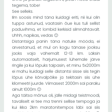
tegema, tobe!
See selleks.
Ilm soosis mind täna kuidagi eriti, nii kui olin
tuppa astunud, vaatasin õue kus tuli sellist
paduvihma, et lombid kerkisid silmnähtavalt.
Uhhh, napikas, vedas 🙂
Distantsiga panin täna natuke mööda, ei
arvestanud, et mul on kogu tänase jooksu
jaoks vaja vähemalt 12-13 km. Läksin
automaatselt, harjumusest lühemale järve
ringile ja kui lõpuks taipasin, et minu 5x2000m
ei mahu kuidagi selle distantsi sisse siis tegin
lõpus ühe kõrvalpõike ja tekitasin siis ühe
kilomeetri juurde. Viimasest 2000m sai paraku
ainult 1000m 🙂
Aga täitsa mõnus oli, jälle midagi teistmoodi,
tavaliselt ei tee ma trenni sellise tempoga ja
kui ikka 2km maratonitempos läbi sai siis