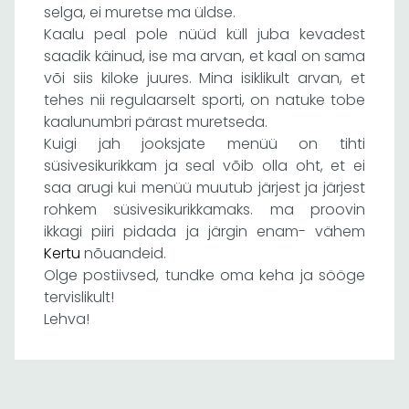
selga, ei muretse ma üldse.
Kaalu peal pole nüüd küll juba kevadest
saadik käinud, ise ma arvan, et kaal on sama
või siis kiloke juures. Mina isiklikult arvan, et
tehes nii regulaarselt sporti, on natuke tobe
kaalunumbri pärast muretseda.
Kuigi jah jooksjate menüü on tihti
süsivesikurikkam ja seal võib olla oht, et ei
saa arugi kui menüü muutub järjest ja järjest
rohkem süsivesikurikkamaks. ma proovin
ikkagi piiri pidada ja järgin enam- vähem
Kertu
nõuandeid.
Olge postiivsed, tundke oma keha ja sööge
tervislikult!
Lehva!