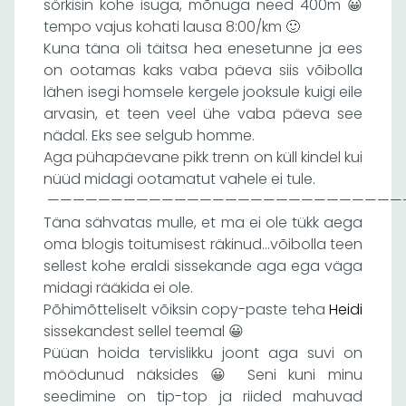
sörkisin kohe isuga, mõnuga need 400m 😀
tempo vajus kohati lausa 8:00/km 🙂
Kuna täna oli täitsa hea enesetunne ja ees
on ootamas kaks vaba päeva siis võibolla
lähen isegi homsele kergele jooksule kuigi eile
arvasin, et teen veel ühe vaba päeva see
nädal. Eks see selgub homme.
Aga pühapäevane pikk trenn on küll kindel kui
nüüd midagi ootamatut vahele ei tule.
————————————————————————————
Täna sähvatas mulle, et ma ei ole tükk aega
oma blogis toitumisest räkinud…võibolla teen
sellest kohe eraldi sissekande aga ega väga
midagi rääkida ei ole.
Põhimõtteliselt võiksin copy-paste teha
Heidi
sissekandest sellel teemal 😀
Püüan hoida tervislikku joont aga suvi on
möödunud näksides 😀 Seni kuni minu
seedimine on tip-top ja riided mahuvad