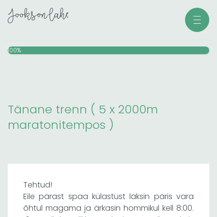
Skip
Men
to
content
100%
Tänane trenn ( 5 x 2000m
maratonitempos )
Tehtud!
Eile pärast spaa külastust läksin päris vara
õhtul magama ja ärkasin hommikul kell 8:00.