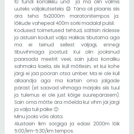
10 tundi korralikku und ja ma olin valmis
uuteks väljakutseteks 😉 Täna oli plaanis siis
ära teha 5x2000m maratonitempos ja
lõikude vahepeal 400m sörki madalal pulsil.
Kodused toimetused tehtud, sättisin riidesse
ja astusin kodust välja. Hakkas tibutama aga
ma ei teinud sellest väljagi, ennegi
tibuvihmaga joostud. Kui olin jooksnud
paarsada meetrit veel, sain juba korraliku
sahmaka kaela, siis küll mõtlesin, et kui kohe
järgi ei jää pööran otsa ümber. Ma ei ole küll
allaandja aga ma kartsin oma jalgade
pärast (et saavad vihmaga märjaks siis tuul
ja tulemus ei ole just kõige suurepärasem).
Sain oma mõtte ära mõelda kui vihm jäi järgi
ja välja tuli päike 🙂
Minu jooks võis alata.
Alustasin 1km sörgiga ja edasi 2000m lõik
5:00/km-5:30/km tempos.