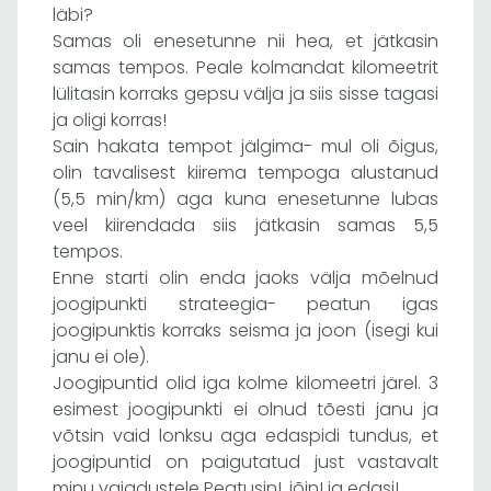
läbi?
Samas oli enesetunne nii hea, et jätkasin
samas tempos. Peale kolmandat kilomeetrit
lülitasin korraks gepsu välja ja siis sisse tagasi
ja oligi korras!
Sain hakata tempot jälgima- mul oli õigus,
olin tavalisest kiirema tempoga alustanud
(5,5 min/km) aga kuna enesetunne lubas
veel kiirendada siis jätkasin samas 5,5
tempos.
Enne starti olin enda jaoks välja mõelnud
joogipunkti strateegia- peatun igas
joogipunktis korraks seisma ja joon (isegi kui
janu ei ole).
Joogipuntid olid iga kolme kilomeetri järel. 3
esimest joogipunkti ei olnud tõesti janu ja
võtsin vaid lonksu aga edaspidi tundus, et
joogipuntid on paigutatud just vastavalt
minu vajadustele Peatusin!, jõin! ja edasi!