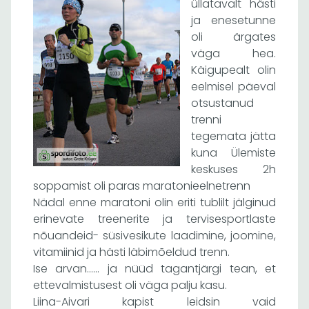
üllatavalt hästi
ja enesetunne
oli ärgates
väga hea.
Käigupealt olin
eelmisel päeval
otsustanud
trenni
tegemata jätta
kuna Ülemiste
keskuses 2h
soppamist oli paras maratonieelnetrenn
Nädal enne maratoni olin eriti tublilt jälginud
erinevate treenerite ja tervisesportlaste
nõuandeid- süsivesikute laadimine, joomine,
vitamiinid ja hästi läbimõeldud trenn.
Ise arvan…… ja nüüd tagantjärgi tean, et
ettevalmistusest oli väga palju kasu.
Liina-Aivari kapist leidsin vaid