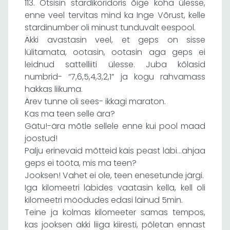
113. Otsisin stardikoridoris õige koha ülesse,
enne veel tervitas mind ka Inge Võrust, kelle
stardinumber oli minust tunduvalt eespool.
Äkki avastasin veel, et geps on sisse
lülitamata, ootasin, ootasin aga geps ei
leidnud sattelliiti ülesse. Juba kõlasid
numbrid- “7,6,5,4,3,2,1” ja kogu rahvamass
hakkas liikuma.
Ärev tunne oli sees- ikkagi maraton.
Kas ma teen selle ära?
Gätu!-ära mõtle sellele enne kui pool maad
joostud!
Palju erinevaid mõtteid käis peast läbi…ahjaa
geps ei tööta, mis ma teen?
Jooksen! Vahet ei ole, teen enesetunde järgi.
Iga kilomeetri läbides vaatasin kella, kell oli
kilomeetri möödudes edasi läinud 5min.
Teine ja kolmas kilomeeter samas tempos,
kas jooksen äkki liiga kiiresti, põletan ennast