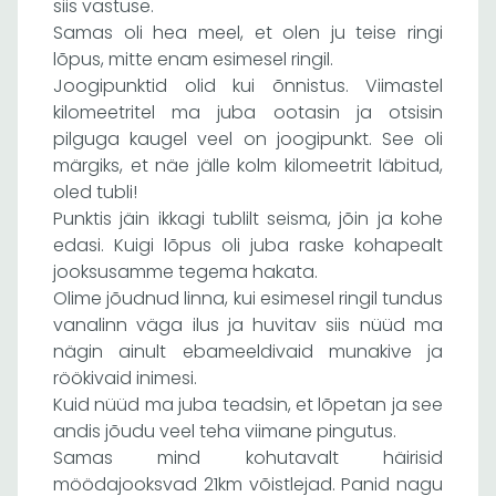
siis vastuse.
Samas oli hea meel, et olen ju teise ringi
lõpus, mitte enam esimesel ringil.
Joogipunktid olid kui õnnistus. Viimastel
kilomeetritel ma juba ootasin ja otsisin
pilguga kaugel veel on joogipunkt. See oli
märgiks, et näe jälle kolm kilomeetrit läbitud,
oled tubli!
Punktis jäin ikkagi tublilt seisma, jõin ja kohe
edasi. Kuigi lõpus oli juba raske kohapealt
jooksusamme tegema hakata.
Olime jõudnud linna, kui esimesel ringil tundus
vanalinn väga ilus ja huvitav siis nüüd ma
nägin ainult ebameeldivaid munakive ja
röökivaid inimesi.
Kuid nüüd ma juba teadsin, et lõpetan ja see
andis jõudu veel teha viimane pingutus.
Samas mind kohutavalt häirisid
möödajooksvad 21km võistlejad. Panid nagu