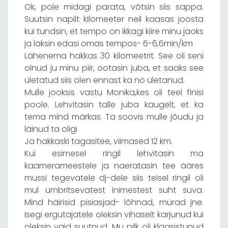
Ok, pole midagi parata, võtsin siis sappa.
Suutsin napilt kilomeeter neil kaasas joosta
kui tundsin, et tempo on ikkagi kiire minu jaoks
ja läksin edasi omas tempos- 6-6,6min/km
Lähenema hakkas 30 kilomeetrit. See oli seni
olnud ju minu piir, ootasin juba, et saaks see
ületatud siis olen ennast ka nö ületanud.
Mulle jooksis vastu Monika,kes oli teel finisi
poole. Lehvitasin talle juba kaugelt, et ka
tema mind märkas. Ta soovis mulle jõudu ja
läinud ta oligi
Ja hakkaski tagasitee, viimased 12 km.
Kui esimesel ringil lehvitasin ma
kaamerameestele ja naeratasin tee ääres
mussi tegevatele dj-dele siis teisel ringil oli
mul ümbritsevatest inimestest suht suva.
Mind häirisid pisiasjad- lõhnad, mürad jne.
Isegi ergutajatele oleksin vihaselt karjunud kui
oleksin vaid suutnud. Mu pilk oli klaasistunud