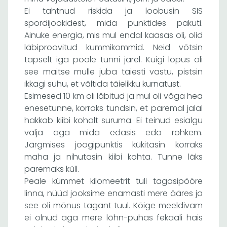
Ei tahtnud riskida ja loobusin SIS
spordijookidest, mida punktides pakuti.
Ainuke energia, mis mul endal kaasas oli, olid
läbiproovitud kummikommid. Neid võtsin
täpselt iga poole tunni järel. Kuigi lõpus oli
see maitse mulle juba täiesti vastu, pistsin
ikkagi suhu, et vältida täielikku kurnatust.
Esimesed 10 km oli läbitud ja mul oli väga hea
enesetunne, korraks tundsin, et paremal jalal
hakkab kiibi kohalt suruma. Ei teinud esialgu
välja aga mida edasis eda rohkem.
Järgmises joogipunktis kükitasin korraks
maha ja nihutasin kiibi kohta. Tunne läks
paremaks küll.
Peale kümmet kilomeetrit tuli tagasipööre
linna, nüüd jooksime enamasti mere ääres ja
see oli mõnus tagant tuul. Kõige meeldivam
ei olnud aga mere lõhn-puhas fekaali hais