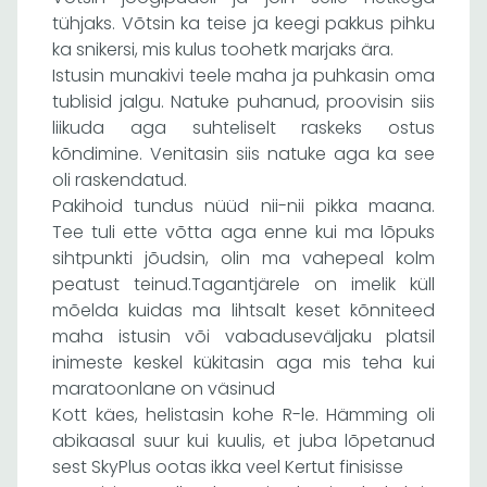
tühjaks. Võtsin ka teise ja keegi pakkus pihku
ka snikersi, mis kulus toohetk marjaks ära.
Istusin munakivi teele maha ja puhkasin oma
tublisid jalgu. Natuke puhanud, proovisin siis
liikuda aga suhteliselt raskeks ostus
kõndimine. Venitasin siis natuke aga ka see
oli raskendatud.
Pakihoid tundus nüüd nii-nii pikka maana.
Tee tuli ette võtta aga enne kui ma lõpuks
sihtpunkti jõudsin, olin ma vahepeal kolm
peatust teinud.Tagantjärele on imelik küll
mõelda kuidas ma lihtsalt keset kõnniteed
maha istusin või vabaduseväljaku platsil
inimeste keskel kükitasin aga mis teha kui
maratoonlane on väsinud
Kott käes, helistasin kohe R-le. Hämming oli
abikaasal suur kui kuulis, et juba lõpetanud
sest SkyPlus ootas ikka veel Kertut finisisse