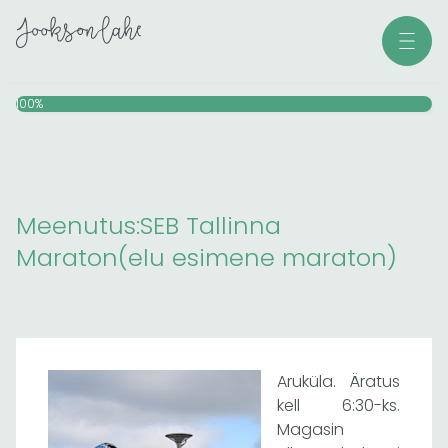
Skip
Men
to
content
100%
Meenutus:SEB Tallinna
Maraton(elu esimene maraton)
Aruküla. Äratus
kell 6:30-ks.
Magasin