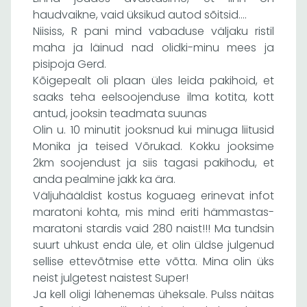
haudvaikne, vaid üksikud autod sõitsid….
Niisiss, R pani mind vabaduse väljaku ristil
maha ja läinud nad olidki-minu mees ja
pisipoja Gerd.
Kõigepealt oli plaan üles leida pakihoid, et
saaks teha eelsoojenduse ilma kotita, kott
antud, jooksin teadmata suunas
Olin u. 10 minutit jooksnud kui minuga liitusid
Monika ja teised Võrukad. Kokku jooksime
2km soojendust ja siis tagasi pakihodu, et
anda pealmine jakk ka ära.
Väljuhääldist kostus koguaeg erinevat infot
maratoni kohta, mis mind eriti hämmastas-
maratoni stardis vaid 280 naist!!! Ma tundsin
suurt uhkust enda üle, et olin üldse julgenud
sellise ettevõtmise ette võtta. Mina olin üks
neist julgetest naistest Super!
Ja kell oligi lähenemas üheksale. Pulss näitas