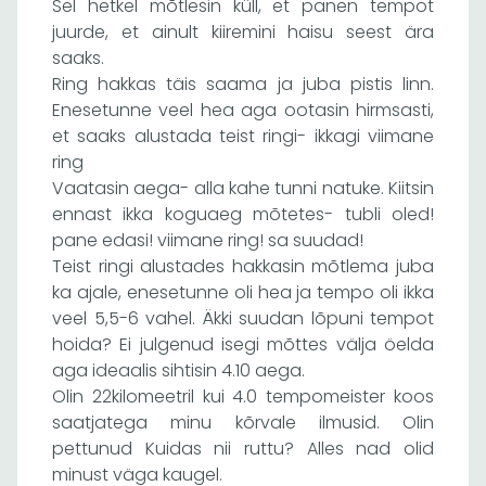
Sel hetkel mõtlesin küll, et panen tempot
juurde, et ainult kiiremini haisu seest ära
saaks.
Ring hakkas täis saama ja juba pistis linn.
Enesetunne veel hea aga ootasin hirmsasti,
et saaks alustada teist ringi- ikkagi viimane
ring
Vaatasin aega- alla kahe tunni natuke. Kiitsin
ennast ikka koguaeg mõtetes- tubli oled!
pane edasi! viimane ring! sa suudad!
Teist ringi alustades hakkasin mõtlema juba
ka ajale, enesetunne oli hea ja tempo oli ikka
veel 5,5-6 vahel. Äkki suudan lõpuni tempot
hoida? Ei julgenud isegi mõttes välja öelda
aga ideaalis sihtisin 4.10 aega.
Olin 22kilomeetril kui 4.0 tempomeister koos
saatjatega minu kõrvale ilmusid. Olin
pettunud Kuidas nii ruttu? Alles nad olid
minust väga kaugel.