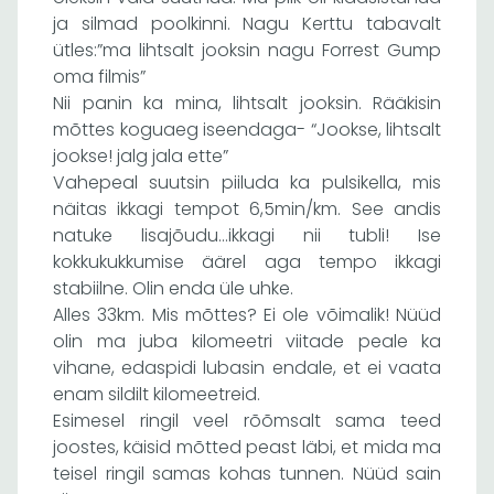
ja silmad poolkinni. Nagu Kerttu tabavalt
ütles:”ma lihtsalt jooksin nagu Forrest Gump
oma filmis”
Nii panin ka mina, lihtsalt jooksin. Rääkisin
mõttes koguaeg iseendaga- “Jookse, lihtsalt
jookse! jalg jala ette”
Vahepeal suutsin piiluda ka pulsikella, mis
näitas ikkagi tempot 6,5min/km. See andis
natuke lisajõudu…ikkagi nii tubli! Ise
kokkukukkumise äärel aga tempo ikkagi
stabiilne. Olin enda üle uhke.
Alles 33km. Mis mõttes? Ei ole võimalik! Nüüd
olin ma juba kilomeetri viitade peale ka
vihane, edaspidi lubasin endale, et ei vaata
enam sildilt kilomeetreid.
Esimesel ringil veel rõõmsalt sama teed
joostes, käisid mõtted peast läbi, et mida ma
teisel ringil samas kohas tunnen. Nüüd sain