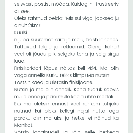
seisvast postist mööda. Kuidagi nii frustreeriv
oli see.
Oleks tahtnud öelda: “Mis sul viga, jooksed ju
ainult 21km!”
Kuulsi
n juba suuremat kära ja melu, finish lähenes.
Tuttavad telgid ja reklaamid. Olengi kohal!
veel oli jõudu pilk selgeks teha ja selg sirgu
lüüa.
Finisikoridori lõpus näitas kell 4:14. Ma olin
väga õnnelik! Kurku tekkis klimp! Ma nutsin!
Tõstsin käed ja ületasin finisijoone.
Nutsin ja ma olin õnnelik. Kena tüdruk soovis
mulle õnne ja pani mulle kaela uhke medali.
Eks ma oleksin ennast veel rohkem tühjaks
nutnud kui oleks kellegi najal nutta aga
paraku olin ma üksi ja hetkel ei näinud ka
Monikat.
Võtsin joogipudeli ja jõin selle hetkega