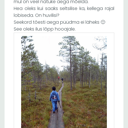
mul on veel natuke aega mõelda.
Hea oleks kui saaks seltsilise ka, kellega rajal
lobiseda. On huvilisi?
Seekord tõesti aega püüdma ei läheks 🙂
See oleks ilus lõpp hooajale.