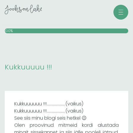
Skip
Men
to
content
100%
Kukkuuuuu !!!
Kukkuuuuuu !!!…………………(vaikus)
Kukkuuuuuu !!!…………………(vaikus)
See siis minu blogi seis hetkel 😉
Olen proovinud mitmeid kordi alustada
mingit sissekannet ja siis jälle pooleli jätnud,