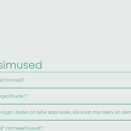
simused
vad hinnad?
ga liituda ?
 login Jooks on lahe äppi sisse, siis kust ma näen, et ole
d” mitteaktiivsed?