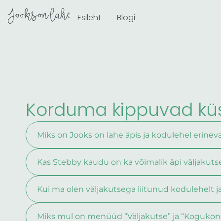
Skip
Esileht
Blogi
to
content
Korduma kippuvad kü
Miks on Jooks on lahe äpis ja kodulehel erine
Kas Stebby kaudu on ka võimalik äpi väljakutse
Kui ma olen väljakutsega liitunud kodulehelt ja
Miks mul on menüüd “Väljakutse” ja “Kogukon