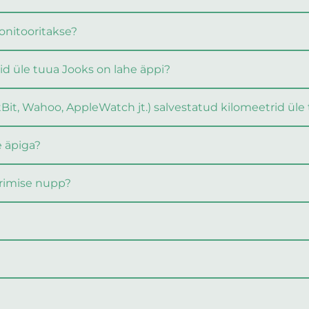
monitooritakse?
id üle tuua Jooks on lahe äppi?
itBit, Wahoo, AppleWatch jt.) salvestatud kilomeetrid üle
 äpiga?
erimise nupp?