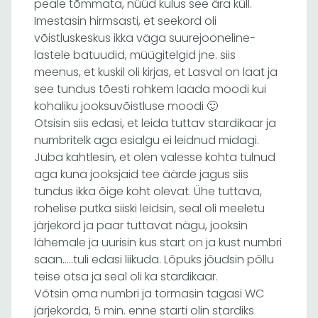
peale tõmmata, nüüd kulus see ära küll.
Imestasin hirmsasti, et seekord oli
võistluskeskus ikka väga suurejooneline-
lastele batuudid, müügitelgid jne. siis
meenus, et kuskil oli kirjas, et Lasval on laat ja
see tundus tõesti rohkem laada moodi kui
kohaliku jooksuvõistluse moodi 🙂
Otsisin siis edasi, et leida tuttav stardikaar ja
numbritelk aga esialgu ei leidnud midagi.
Juba kahtlesin, et olen valesse kohta tulnud
aga kuna jooksjaid tee äärde jagus siis
tundus ikka õige koht olevat. Ühe tuttava,
rohelise putka siiski leidsin, seal oli meeletu
järjekord ja paar tuttavat nägu, jooksin
lähemale ja uurisin kus start on ja kust numbri
saan…..tuli edasi liikuda. Lõpuks jõudsin põllu
teise otsa ja seal oli ka stardikaar.
Võtsin oma numbri ja tormasin tagasi WC
järjekorda, 5 min. enne starti olin stardiks