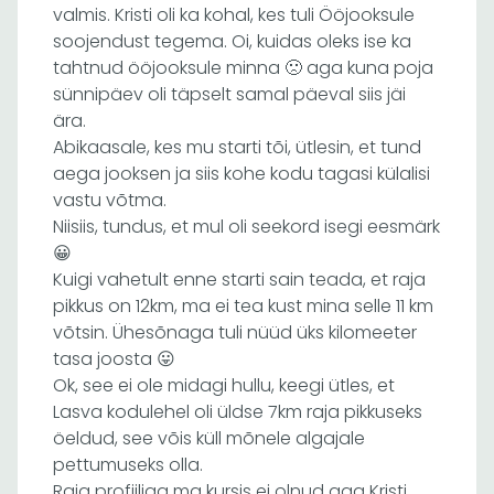
valmis. Kristi oli ka kohal, kes tuli Ööjooksule
soojendust tegema. Oi, kuidas oleks ise ka
tahtnud ööjooksule minna 🙁 aga kuna poja
sünnipäev oli täpselt samal päeval siis jäi
ära.
Abikaasale, kes mu starti tõi, ütlesin, et tund
aega jooksen ja siis kohe kodu tagasi külalisi
vastu võtma.
Niisiis, tundus, et mul oli seekord isegi eesmärk
😀
Kuigi vahetult enne starti sain teada, et raja
pikkus on 12km, ma ei tea kust mina selle 11 km
võtsin. Ühesõnaga tuli nüüd üks kilomeeter
tasa joosta 😛
Ok, see ei ole midagi hullu, keegi ütles, et
Lasva kodulehel oli üldse 7km raja pikkuseks
öeldud, see võis küll mõnele algajale
pettumuseks olla.
Raja profiiliga ma kursis ei olnud aga Kristi