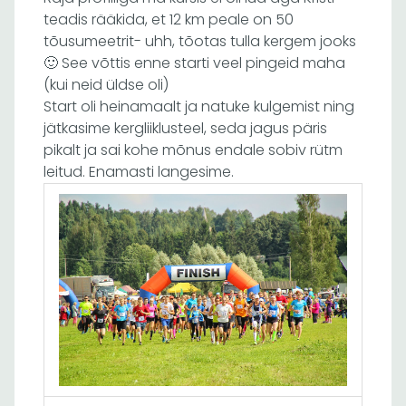
teadis rääkida, et 12 km peale on 50
tõusumeetrit- uhh, tõotas tulla kergem jooks
🙂 See võttis enne starti veel pingeid maha
(kui neid üldse oli)
Start oli heinamaalt ja natuke kulgemist ning
jätkasime kergliiklusteel, seda jagus päris
pikalt ja sai kohe mõnus endale sobiv rütm
leitud. Enamasti langesime.