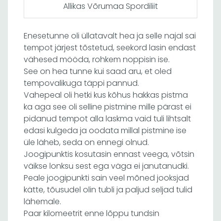
Allikas Võrumaa Spordiliit
Enesetunne oli üllatavalt hea ja selle najal sai
tempot järjest tõstetud, seekord lasin endast
vähesed mööda, rohkem noppisin ise.
See on hea tunne kui saad aru, et oled
tempovalikuga täppi pannud.
Vahepeal oli hetki kus kõhus hakkas pistma
ka aga see oli selline pistmine mille pärast ei
pidanud tempot alla laskma vaid tuli lihtsalt
edasi kulgeda ja oodata millal pistmine ise
üle läheb, seda on ennegi olnud.
Joogipunktis kosutasin ennast veega, võtsin
väikse lonksu sest ega väga ei janutanudki.
Peale joogipunkti sain veel mõned jooksjad
kätte, tõusudel olin tubli ja paljud seljad tulid
lähemale.
Paar kilomeetrit enne lõppu tundsin