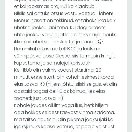
et käi jooksmas ära, küll kõik laabub.
Niisiis sai õhtuks otsus vastu võetud- lähen!
Mõnus hasart on tekkinud, et tahaks ikka kõik
üheksa jooksu läbi teha. Kuidagi ei raatsi
ühte jooksu vahele jätta. Tahaks sarja lõpuks
ikka kõik üheksa linnukest kirja saada 🙂
Hommikul ärkasime kell 8:00 ja laulsime
sünnipäevalapse ülesse, siis tormasin kringlit
küpsetama ja samalajal koristasin.
Kell 11:00 olin valmis kodust startima. 20
minutit enne starti olin kohal- esimest korda
elus Lasval 🙂 (hiljem, õhtul siiski selgus, et olin
aastaid tagasi õel külas käinud, kes elas
toohetk just Lasval :P)
Kohale jõudes oli ilm väga ilus, hetk hiljem
aga hakkas selgest taevast vihma sadama,
ma täitsa nautisin. Olin pikema jooksujaki ka
igaksjuhuks kaasa võtnud, et peale võistlust