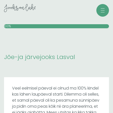
Skip
Men
to
content
100%
Jõe-ja järvejooks Lasval
Veel eelmisel päeval ei olnud ma 100% kindel
kas lähen laupäeval starti. Dilemma oli selles,
et samal päeval oli ka pesamuna sünnipäev
ja pidin oma peas kõik nii ära planeerima, et
ei jääks ajahätta. Mees utsitas ka ikka takka,