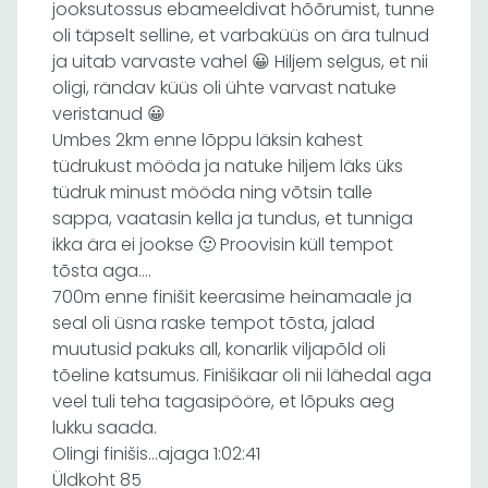
jooksutossus ebameeldivat hõõrumist, tunne
oli täpselt selline, et varbaküüs on ära tulnud
ja uitab varvaste vahel 😀 Hiljem selgus, et nii
oligi, rändav küüs oli ühte varvast natuke
veristanud 😀
Umbes 2km enne lõppu läksin kahest
tüdrukust mööda ja natuke hiljem läks üks
tüdruk minust mööda ning võtsin talle
sappa, vaatasin kella ja tundus, et tunniga
ikka ära ei jookse 🙂 Proovisin küll tempot
tõsta aga….
700m enne finišit keerasime heinamaale ja
seal oli üsna raske tempot tõsta, jalad
muutusid pakuks all, konarlik viljapõld oli
tõeline katsumus. Finišikaar oli nii lähedal aga
veel tuli teha tagasipööre, et lõpuks aeg
lukku saada.
Olingi finišis…ajaga 1:02:41
Üldkoht 85