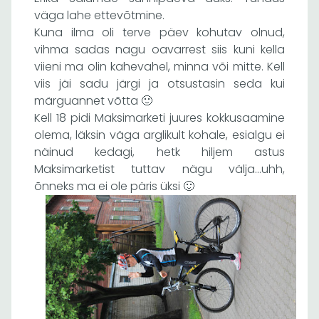
väga lahe ettevõtmine.
Kuna ilma oli terve päev kohutav olnud,
vihma sadas nagu oavarrest siis kuni kella
viieni ma olin kahevahel, minna või mitte. Kell
viis jäi sadu järgi ja otsustasin seda kui
märguannet võtta 🙂
Kell 18 pidi Maksimarketi juures kokkusaamine
olema, läksin väga arglikult kohale, esialgu ei
näinud kedagi, hetk hiljem astus
Maksimarketist tuttav nägu välja…uhh,
õnneks ma ei ole päris üksi 🙂