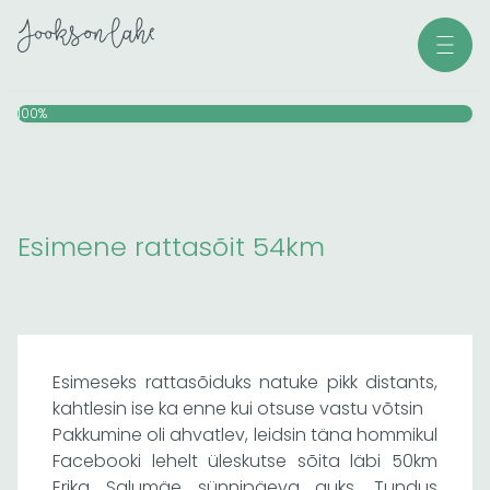
Skip
Men
to
content
100%
Esimene rattasõit 54km
Esimeseks rattasõiduks natuke pikk distants,
kahtlesin ise ka enne kui otsuse vastu võtsin
Pakkumine oli ahvatlev, leidsin täna hommikul
Facebooki lehelt üleskutse sõita läbi 50km
Erika Salumäe sünnipäeva auks. Tundus