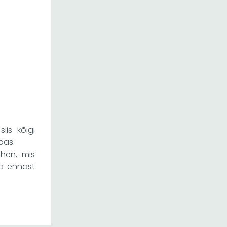
is kõigi
bas.
ähen, mis
ja ennast