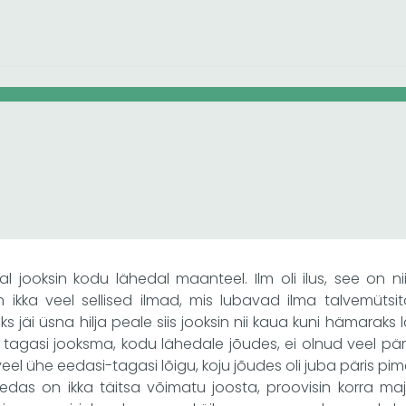
l jooksin kodu lähedal maanteel. Ilm oli ilus, see on nii
n ikka veel sellised ilmad, mis lubavad ilma talvemütsit
s jäi üsna hilja peale siis jooksin nii kaua kuni hämaraks lä
 tagasi jooksma, kodu lähedale jõudes, ei olnud veel päri
veel ühe eedasi-tagasi lõigu, koju jõudes oli juba päris pim
das on ikka täitsa võimatu joosta, proovisin korra m