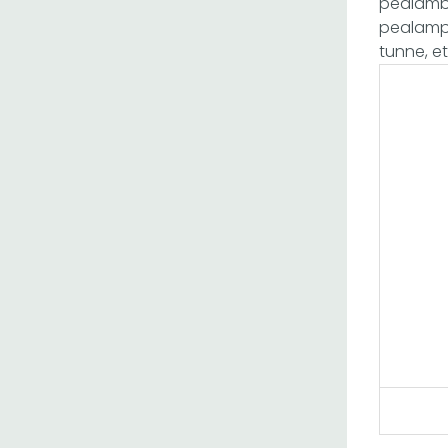
pealambi
pealamp 
tunne, e