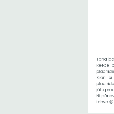
Täna jää
Reede õ
plaanide
Siiani e
plaanide
jälle pro
Nii põne
Lehva 😉