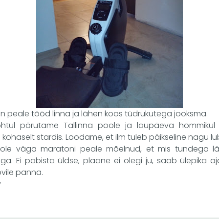
n peale tööd linna ja lähen koos tüdrukutega jooksma.
htul põrutame Tallinna poole ja laupäeva hommikul si
 kohaselt stardis. Loodame, et ilm tuleb päikseline nagu lu
i ole väga maratoni peale mõelnud, et mis tundega l
ga. Ei pabista üldse, plaane ei olegi ju, saab ülepika a
ovile panna.
v