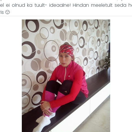
l ei olnud ka tuult- ideaalne! Hindan meeletult seda 
s 🙂