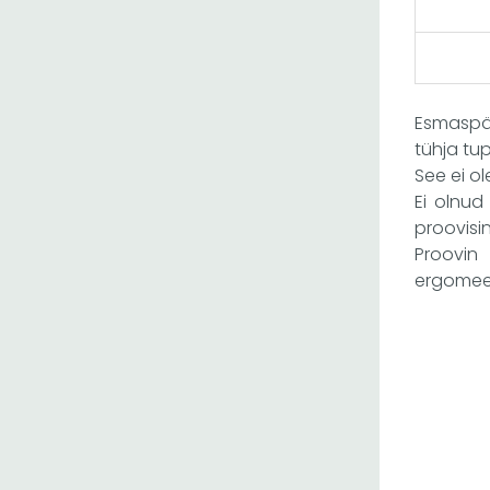
Esmaspäe
tühja tu
See ei o
Ei olnud
proovisin
Proovin
ergomeet