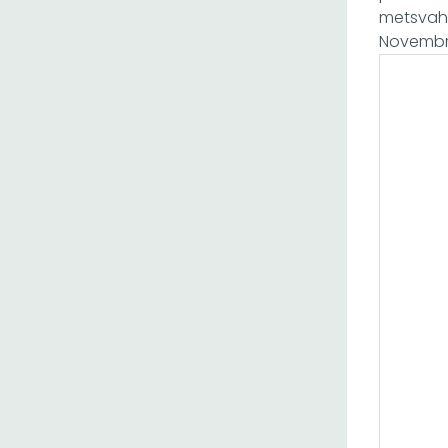
metsvahe
Novembri