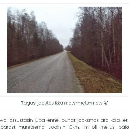
Tagasi joostes ikka mets-mets-mets 🙂
al otsustasin juba enne lõunat jooksmas ära käia, et
ärast muretsema. Jooksin 10km. Ilm oli imeilus, päike