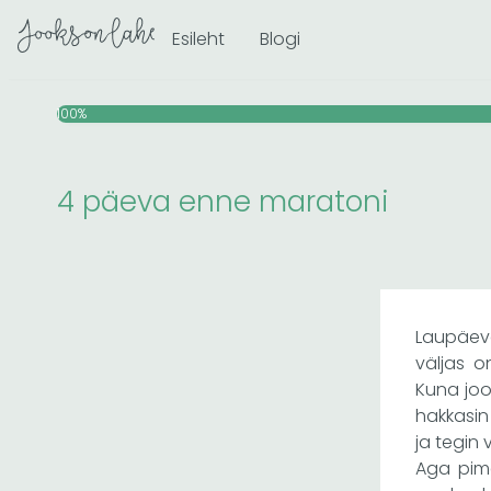
Skip
Esileht
Blogi
to
content
100%
4 päeva enne maratoni
Laupäeva
väljas o
Kuna jook
hakkasin
ja tegin 
Aga pime