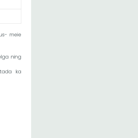
tus- meie
elga ning
utada ka