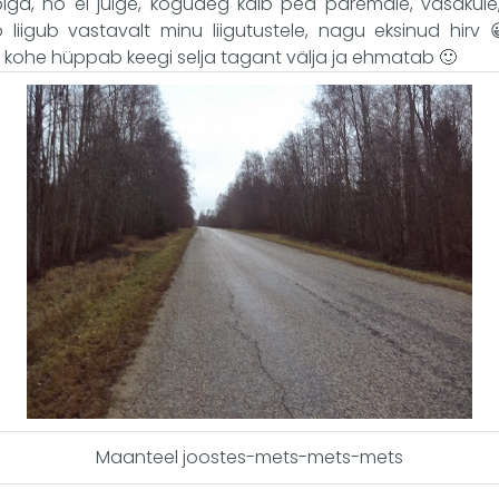
ga, no ei julge, koguaeg käib pea paremale, vasakule
liigub vastavalt minu liigutustele, nagu eksinud hirv 
t kohe hüppab keegi selja tagant välja ja ehmatab 🙂
Maanteel joostes-mets-mets-mets