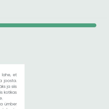
 lahe, et
a joosta.
ks ja siis
s kotikas
e.
aja ümber