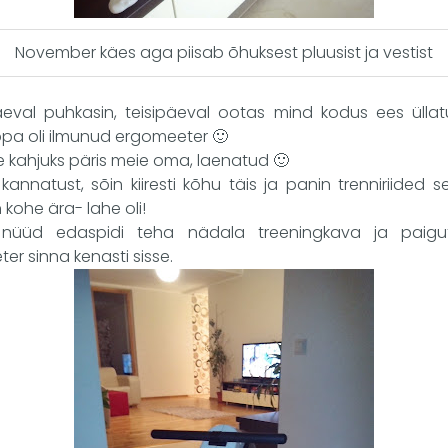
November käes aga piisab õhuksest pluusist ja vestist
val puhkasin, teisipäeval ootas mind kodus ees ülla
ppa oli ilmunud ergomeeter 🙂
le kahjuks päris meie oma, laenatud 🙂
 kannatust, sõin kiiresti kõhu täis ja panin trenniriided s
 kohe ära- lahe oli!
 nüüd edaspidi teha nädala treeningkava ja paig
er sinna kenasti sisse.