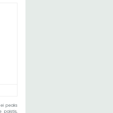
 ei peaks
 paistis,